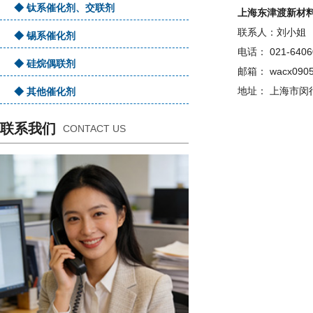
◆ 钛系催化剂、交联剂
上海
东津渡新
材
联系人：
刘小姐
◆ 锡系催化剂
电话：
021-6406
◆ 硅烷偶联剂
邮箱：
wacx090
地址：
上海市闵
◆ 其他催化剂
联系我们
CONTACT US